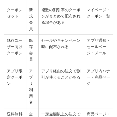
クーポン
新
複数の割引率のクーポ
マイページ・
セット
規
ンがまとめて配布され
クーポン一覧
会
る場合がある
員
既存ユー
既
セールやキャンペーン
アプリ通知・
ザー向け
存
時に配布される
セールペー
クーポン
会
ジ・メール
員
アプリ限
ア
アプリ経由の注文で割
アプリ内バナ
定クーポ
プ
引が使えることがある
ー・商品ペー
ン
リ
ジ
利
用
者
送料無料
全
一定金額以上の注文で
商品ページ・