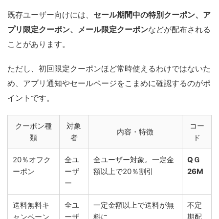
既存ユーザー向けには、
セール期間中の特別クーポン、ア
プリ限定クーポン、メール限定クーポン
などが配布される
ことがあります。
ただし、初回限定クーポンほど常時使えるわけではないた
め、アプリ通知やセールページをこまめに確認するのがポ
イントです。
クーポン種
対象
コー
内容・特徴
類
者
ド
20％オフク
全ユ
全ユーザー対象。一定金
QＧ
ーポン
ーザ
額以上で20％割引
26M
ー
送料無料キ
全ユ
一定金額以上で送料が無
不定
ャンペーン
ーザ
料に
期配